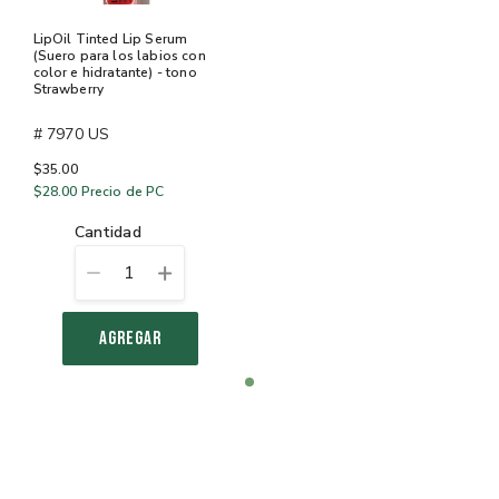
LipOil Tinted Lip Serum
(Suero para los labios con
color e hidratante) - tono
Strawberry
# 7970 US
$35.00
$28.00
Precio de PC
cantidad
1
AGREGAR
Item
item
1
0
of
1