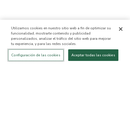
Utilizamos cookies en nuestro sitio web a fin de optimizar su
funcionalidad, mostrarte contenido y publicidad
personalizados, analizar el tráfico del sitio web para mejorar
tu experiencia, y para las redes sociales.
Iniciar sesión
¡Nuevo!
Comprar
Vida
Contáctanos
saludable
ACERCA DE NOSOTROS
Configuración de las cookies
Aceptar todas las cookies
Nuestra Misión
Lista de ingredientes no
permitidos™
Lista de ingredientes
B Corp Certificada
Fundación Flourish Arbonne
Eventos
Prensa
SERVICIO AL CLIENTE
Preguntas frecuentes
Política de devolución
Política de Cancelación
ArbonneCycle
Equipo de Ética y
Accesibilidad
Sostenibilidad Comercial