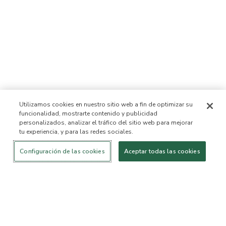
Utilizamos cookies en nuestro sitio web a fin de optimizar su
funcionalidad, mostrarte contenido y publicidad
personalizados, analizar el tráfico del sitio web para mejorar
tu experiencia, y para las redes sociales.
Iniciar sesión
¡Nuevo!
Comprar
Vida
Contáctanos
saludable
ACERCA DE NOSOTROS
Configuración de las cookies
Aceptar todas las cookies
Nuestra Misión
Lista de ingredientes no
permitidos™
Lista de ingredientes
B Corp Certificada
Fundación Flourish Arbonne
Eventos
Prensa