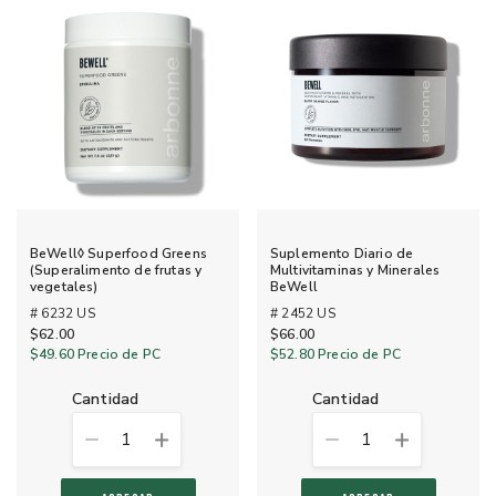
BeWell◊ Superfood Greens
Suplemento Diario de
(Superalimento de frutas y
Multivitaminas y Minerales
vegetales)
BeWell
# 6232 US
# 2452 US
$62.00
$66.00
$49.60
Precio de PC
$52.80
Precio de PC
cantidad
cantidad
1
1