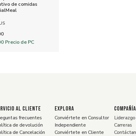
utivo de comidas
ialMeal
 US
00
00
Precio de PC
RVICIO AL CLIENTE
EXPLORA
COMPAÑÍA
eguntas frecuentes
Conviértete en Consultor
Liderazgo
lítica de devolución
Independiente
Carreras
lítica de Cancelación
Conviértete en Cliente
Contácta