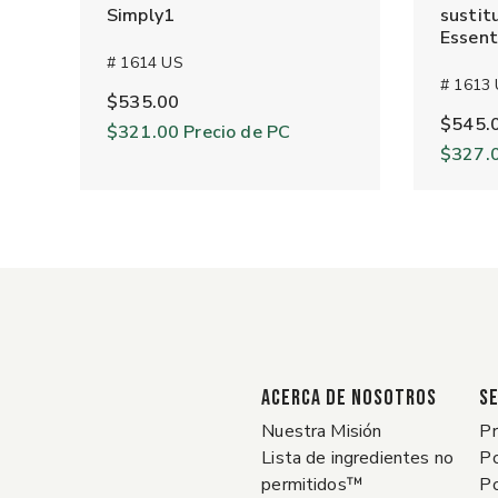
Simply1
sustit
Essent
# 1614 US
# 1613
$535.00
$545.
$321.00
Precio de PC
$327.
ACERCA DE NOSOTROS
SE
Nuestra Misión
Pr
Lista de ingredientes no
Po
permitidos™
Po