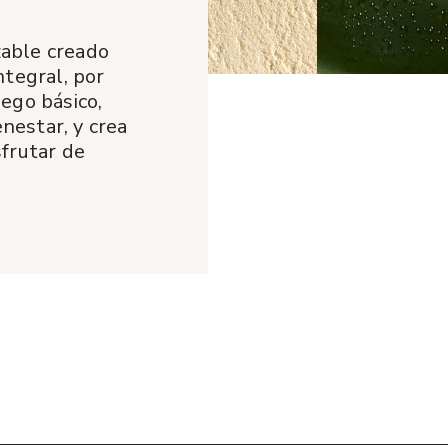
zable creado
ntegral, por
uego básico,
nestar, y crea
sfrutar de