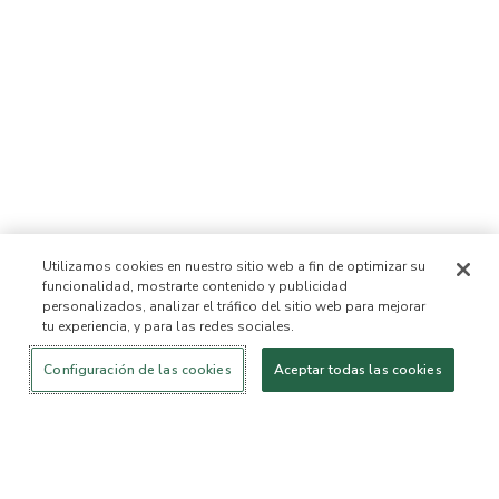
Utilizamos cookies en nuestro sitio web a fin de optimizar su
funcionalidad, mostrarte contenido y publicidad
personalizados, analizar el tráfico del sitio web para mejorar
tu experiencia, y para las redes sociales.
Iniciar sesión
¡Nuevo!
Comprar
Vida
Contáctanos
saludable
ACERCA DE NOSOTROS
Configuración de las cookies
Aceptar todas las cookies
Nuestra Misión
Lista de ingredientes no
permitidos™
Lista de ingredientes
B Corp Certificada
Fundación Flourish Arbonne
Eventos
Prensa