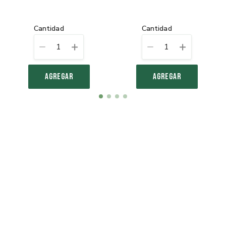
cantidad
cantidad
1
1
AGREGAR
AGREGAR
Item
item
item
item
item
1
0
1
2
3
of
4