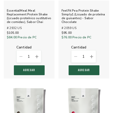
EssentialMeal Meal
FeelFit Pea Protein Shake
Replacement Protein Shake
Simply1 (Licuado de proteína
(Licuado proteínico sustitutivo
de guisantes) - Sabor
de comidas), Sabor Chai
Chocolate
# 2932 US
# 2059 US
$105.00
$95.00
$84.00
Precio de PC
$76.00
Precio de PC
cantidad
cantidad
1
1
AGREGAR
AGREGAR