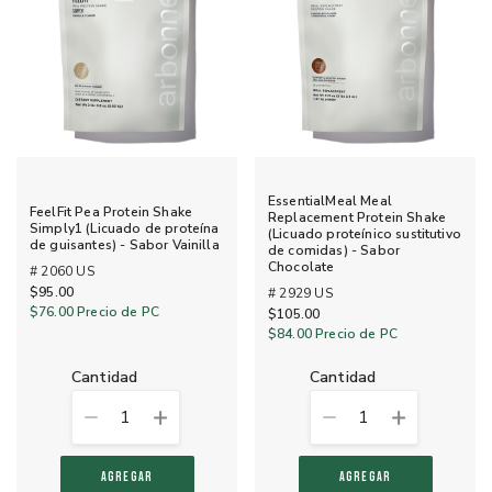
EssentialMeal Meal
FeelFit Pea Protein Shake
Replacement Protein Shake
Simply1 (Licuado de proteína
(Licuado proteínico sustitutivo
de guisantes) - Sabor Vainilla
de comidas) - Sabor
Chocolate
# 2060 US
$95.00
# 2929 US
$76.00
Precio de PC
$105.00
$84.00
Precio de PC
cantidad
cantidad
1
1
AGREGAR
AGREGAR