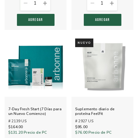
1
1
AGREGAR
AGREGAR
NUEVO
7-Day Fresh Start (7 Días para
Suplemento diario de
un Nuevo Comienzo)
proteína FeelFit
# 2139 US
# 2927 US
$164.00
$95.00
$131.20
Precio de PC
$76.00
Precio de PC