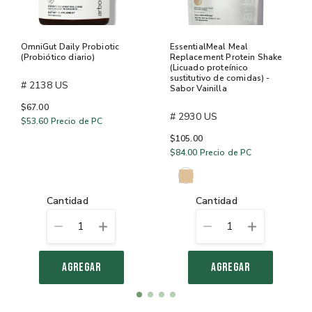
OmniGut Daily Probiotic
EssentialMeal Meal
(Probiótico diario)
Replacement Protein Shake
(Licuado proteínico
sustitutivo de comidas) -
# 2138 US
Sabor Vainilla
$67.00
# 2930 US
$53.60
Precio de PC
$105.00
$84.00
Precio de PC
cantidad
cantidad
1
1
AGREGAR
AGREGAR
Item
item
item
item
item
1