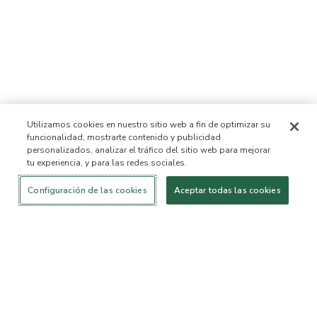
Utilizamos cookies en nuestro sitio web a fin de optimizar su
funcionalidad, mostrarte contenido y publicidad
personalizados, analizar el tráfico del sitio web para mejorar
tu experiencia, y para las redes sociales.
Iniciar sesión
¡Nuevo!
Comprar
Vida
Contáctanos
saludable
ACERCA DE NOSOTROS
Configuración de las cookies
Aceptar todas las cookies
Nuestra Misión
Lista de ingredientes no
permitidos™
Lista de ingredientes
B Corp Certificada
Fundación Flourish Arbonne
Eventos
Prensa
SERVICIO AL CLIENTE