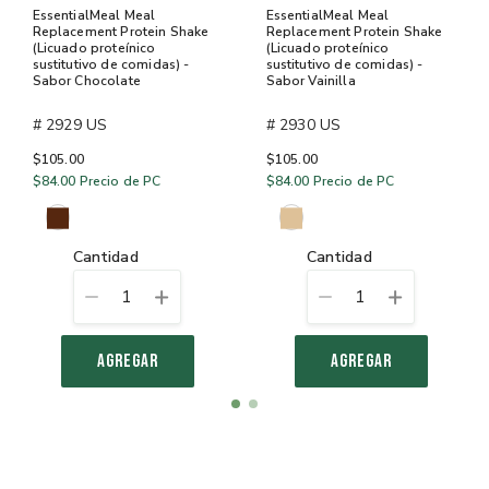
EssentialMeal Meal
EssentialMeal Meal
Replacement Protein Shake
Replacement Protein Shake
(Licuado proteínico
(Licuado proteínico
sustitutivo de comidas) -
sustitutivo de comidas) -
Sabor Chocolate
Sabor Vainilla
# 2929 US
# 2930 US
$105.00
$105.00
$84.00
Precio de PC
$84.00
Precio de PC
cantidad
cantidad
1
1
AGREGAR
AGREGAR
Item
item
item
1
0
1
of
2