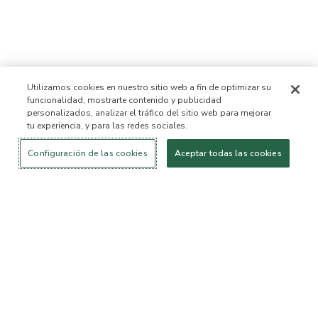
Utilizamos cookies en nuestro sitio web a fin de optimizar su
funcionalidad, mostrarte contenido y publicidad
personalizados, analizar el tráfico del sitio web para mejorar
tu experiencia, y para las redes sociales.
Iniciar sesión
¡Nuevo!
Comprar
Vida
Contáctanos
saludable
ACERCA DE NOSOTROS
Configuración de las cookies
Aceptar todas las cookies
Nuestra Misión
Lista de ingredientes no
permitidos™
Lista de ingredientes
B Corp Certificada
Fundación Flourish Arbonne
Eventos
Prensa
SERVICIO AL CLIENTE
Preguntas frecuentes
Política de devolución
Política de Cancelación
ArbonneCycle
Equipo de Ética y
Accesibilidad