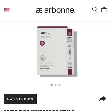
Item
item
item
item
1
0
1
2
of
3
MÁS VENDIDO