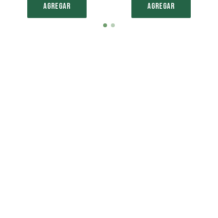
AGREGAR
AGREGAR
Item
item
item
1
0
1
of
2