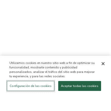
Utilizamos cookies en nuestro sitio web a fin de optimizar su
funcionalidad, mostrarte contenido y publicidad
personalizados, analizar el tráfico del sitio web para mejorar
tu experiencia, y para las redes sociales.
Iniciar sesión
¡Nuevo!
Comprar
Vida
Contáctanos
saludable
ACERCA DE NOSOTROS
Configuración de las cookies
Aceptar todas las cookies
Nuestra Misión
Lista de ingredientes no
permitidos™
Lista de ingredientes
B Corp Certificada
Fundación Flourish Arbonne
Eventos