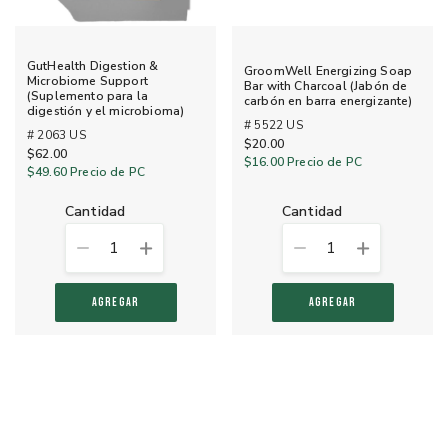
GutHealth Digestion &
GroomWell Energizing Soap
Microbiome Support
Bar with Charcoal (Jabón de
(Suplemento para la
carbón en barra energizante)
digestión y el microbioma)
# 5522 US
# 2063 US
$20.00
$62.00
$16.00
Precio de PC
$49.60
Precio de PC
cantidad
cantidad
1
1
AGREGAR
AGREGAR