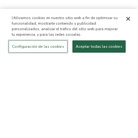
Utilizamos cookies en nuestro sitio web a fin de optimizar su
funcionalidad, mostrarte contenido y publicidad
personalizados, analizar el tráfico del sitio web para mejorar
tu experiencia, y para las redes sociales.
Iniciar sesión
¡Nuevo!
Comprar
Vida
Contáctanos
saludable
ACERCA DE NOSOTROS
Configuración de las cookies
Aceptar todas las cookies
Nuestra Misión
Lista de ingredientes no
permitidos™
Lista de ingredientes
B Corp Certificada
Fundación Flourish Arbonne
Eventos
Prensa
SERVICIO AL CLIENTE
Preguntas frecuentes
Política de devolución
Política de Cancelación
ArbonneCycle
Equipo de Ética y
Accesibilidad
Sostenibilidad Comercial
Estado del pedido